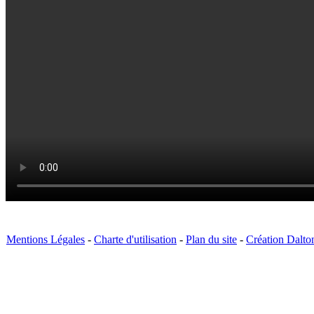
Mentions Légales
-
Charte d'utilisation
-
Plan du site
-
Création Dalto