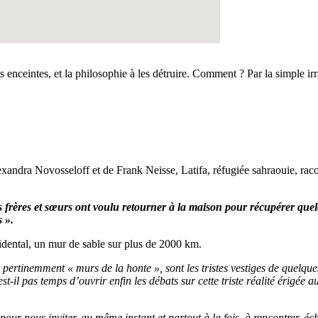
 enceintes, et la philosophie à les détruire. Comment ? Par la simple irr
ra Novosseloff et de Frank Neisse, Latifa, réfugiée sahraouie, raconte 
frères et sœurs ont voulu retourner à la maison pour récupérer quelque
s ».
idental, un mur de sable sur plus de 2000 km.
ertinemment « murs de la honte », sont les tristes vestiges de quelques 
st-il pas temps d’ouvrir enfin les débats sur cette triste réalité érigée
our nous inviter, au même instant et partout à la fois, à rencontrer, éch