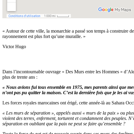
« Autour de cette ville, la monarchie a passé son temps à construire des
rayonnement est plus fort qu’une muraille. »
Victor Hugo
Dans l’incontournable ouvrage « Des Murs entre les Hommes » d’Alexand
plus de trente ans :
« Nous avions fui tous ensemble en 1975, mes parents ainsi que mes 
n’ont pas pu quitter la maison. C’est la dernière fois que je les ai vu
Les forces royales marocaines ont érigé, cette année-là au Sahara Occ
« Les murs de séparation », appelés aussi « murs de la paix » ou plus p
violent des terres, enferment, torturent et condamnent des peuples. N’e
séparation en oubliant que la paix ne peut se faire qu’ensemble ?
Toute la force du net est de pouvoir ouvrir dans ces murs des fenêtres p