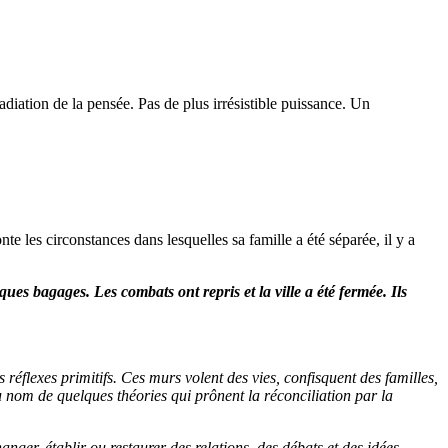
adiation de la pensée. Pas de plus irrésistible puissance. Un
les circonstances dans lesquelles sa famille a été séparée, il y a
s bagages. Les combats ont repris et la ville a été fermée. Ils
réflexes primitifs. Ces murs volent des vies, confisquent des familles,
 au nom de quelques théories qui prônent la réconciliation par la
anger, établir ou restaurer des relations, des débats et des idées