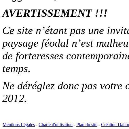
AVERTISSEMENT !!!
Ce site n’étant pas une invi
paysage féodal n’est malheu
de forteresses contemporaine
temps.
Ne déréglez donc pas votre 
2012.
Mentions Légales
-
Charte d'utilisation
-
Plan du site
-
Création Dalto